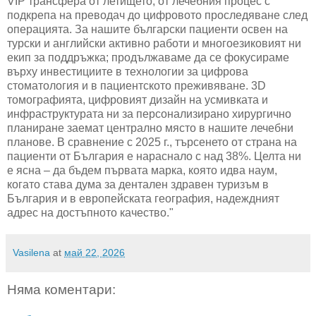
VIP трансфера от летището, от лечебния процес с
подкрепа на преводач до цифровото проследяване след
операцията. За нашите български пациенти освен на
турски и английски активно работи и многоезиковият ни
екип за поддръжка; продължаваме да се фокусираме
върху инвестициите в технологии за цифрова
стоматология и в пациентското преживяване
. 3D
томографията, цифровият дизайн на усмивката и
инфраструктурата ни за персонализирано хирургично
планиране заемат централно място в нашите лечебни
планове. В сравнение с 2025 г., търсенето от страна на
пациенти от България е нараснало с над 38%.
Целта ни
е ясна – да бъдем първата марка, която идва наум,
когато става дума за дентален здравен туризъм в
България и в европейската география, надеждният
адрес на достъпното качество
."
Vasilena
at
май 22, 2026
Няма коментари: