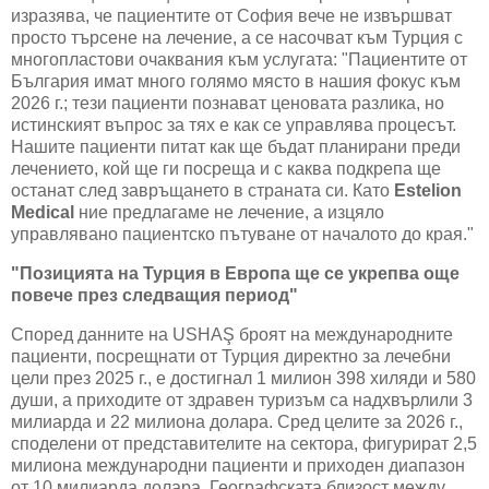
изразява, че пациентите от София вече не извършват
просто търсене на лечение, а се насочват към Турция с
многопластови очаквания към услугата
: "
Пациентите от
България имат много голямо място в нашия фокус към
2026 г.; тези пациенти познават ценовата разлика, но
истинският въпрос за тях е как се управлява процесът.
Нашите пациенти питат как ще бъдат планирани преди
лечението, кой ще ги посреща и с каква подкрепа ще
останат след завръщането в страната си. Като
Estelion
Medical
ние предлагаме не лечение
, а изцяло
управлявано пациентско пътуване от началото до края
."
"
Позицията на Турция в Европа ще се укрепва още
повече през следващия период
"
Според данните на
USHA
Ş броят на международните
пациенти, посрещнати от Турция директно за лечебни
цели през 2025 г.,
е достигнал 1 милион
398
хиляди и 580
души, а приходите от здравен туризъм са надхвърлили 3
милиарда и 22 милиона долара. Сред целите за 2026 г.,
споделени от представителите на сектора, фигурират 2,5
милиона международни пациенти и приходен диапазон
от 10 милиарда долара. Географската близост между