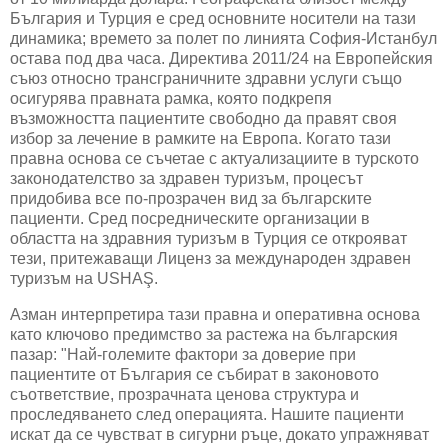
България и Турция е сред основните носители на тази
динамика; времето за полет по линията София-
Истанбул
остава под два часа
. Директива 2011/24 на Европейския
съюз относно трансграничните здравни услуги също
осигурява правната рамка, която подкрепя
възможността пациентите свободно да правят своя
избор за лечение в рамките на Европа. Когато тази
правна основа се съчетае с актуализациите в турското
законодателство за здравен туризъм, процесът
придобива все по-прозрачен вид за българските
пациенти. Сред посредническите организации в
областта на здравния туризъм в Турция се открояват
тези, притежаващи Лиценз за международен здравен
туризъм на
USHA
Ş.
Азман интерпретира тази правна и оперативна основа
като ключово предимство за растежа на българския
пазар
: "
Най-големите фактори за доверие при
пациентите от България се събират в законовото
съответствие, прозрачната ценова структура и
проследяването след операцията. Нашите пациенти
искат да се чувстват в сигурни ръце, докато упражняват