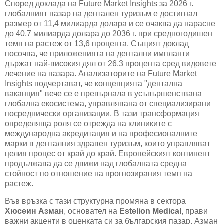
Според доклада на
Future Market Insights
за 2026 г.
глобалният пазар на дентален туризъм е достигнал
размер от 11,4 милиарда долара и се очаква да нарасне
до 40,7 милиарда долара до 2036 г. при средногодишен
темп на растеж от 13,6 процента. Същият доклад
посочва, че приложенията на дентални импланти
държат най-
високия дял от
26,3 процента сред видовете
лечение на пазара. Анализаторите на
Future Market
Insights
подчертават, че концепцията
"
дентална
ваканция
"
вече се е превърнала в усъвършенствана
глобална екосистема, управлявана от специализирани
посреднически организации. В тази трансформация
определяща роля се отрежда на клиниките с
международна акредитация и на професионалните
марки в денталния здравен туризъм, които управляват
целия процес от край до край. Европейският континент
продължава да се движи над глобалната средна
стойност по отношение на прогнозирания темп на
растеж.
Във връзка с тази структурна промяна в сектора
Хюсеин Азман
, основател на
Estelion Medical
, прави
важни акценти в оценката си за българския пазар. Азман