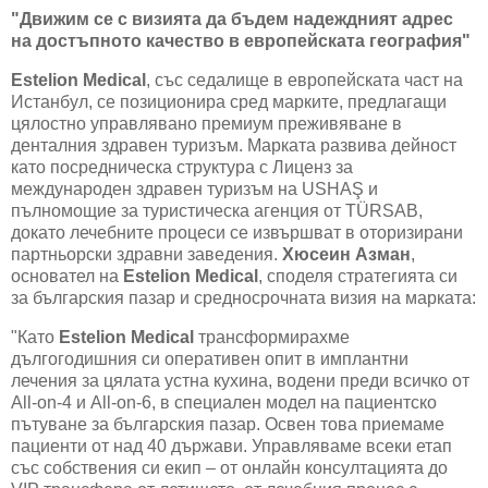
"
Движим се с визията да бъдем надеждният адрес
на достъпното качество в европейската география
"
Estelion Medical
, със седалище в европейската част на
Истанбул, се позиционира сред марките, предлагащи
цялостно управлявано премиум преживяване в
денталния здравен туризъм. Марката развива дейност
като посредническа структура с Лиценз за
международен здравен туризъм на
USHA
Ş и
пълномощие за туристическа агенция от T
Ü
RSAB,
докато лечебните процеси се извършват в оторизирани
партньорски здравни заведения.
Хюсеин Азман
,
основател на
Estelion Medical
, споделя стратегията си
за българския пазар и средносрочната визия на марката:
"
Като
Estelion Medical
трансформирахме
дългогодишния си оперативен опит в имплантни
лечения за цялата устна кухина, водени преди всичко от
All-on-4
и
All-on-6,
в специален модел на пациентско
пътуване за българския пазар.
Освен това приемаме
пациенти от над 40 държави.
Управляваме всеки етап
със собствения си екип – от онлайн консултацията до