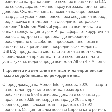
правото си на трансгранично лечение в рамките на ЕС;
ние се фокусираме именно върху изграждането на това
доверие. Очакваме нашата позиция на европейския
пазар да се укрепи още повече през следващия период,
преди всичко в България и в съседните географски
региони
."
Estelion Medical
управлява всички етапи от
онлайн консултацията до VIP трансфера, от хирургичния
процес с подкрепа на преводач до цифровото
проследяване със собствен професионален екип в
рамките на лицензирания посреднически модел на
USHA
Ş; продължава своята стратегия за вертикална
специализация при имплантните лечения за цялата
устна кухина, водено преди всичко от
All-on-4
и
All-on-6.
Търсенето на дентални импланти на европейския
пазар се доближава до рекордни нива
Според доклада на
Mordor Intelligence
за 2026 г. пазарът
на дентален туризъм е достигнал размер от
приблизително 9,08 милиарда долара и се очаква да
нарасне до 20,69 милиарда долара до 2031 г. при
средногодишен сложен темп на растеж от 17,92
процента. Същият анализ посочва Европа като регион,