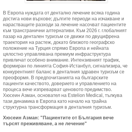
В Европа нуждата от дентално лечение всяка година
достига нови върхове; дългите периоди на изчакване и
нарастващите разходи за лечение насочват пациентите
към трансгранични алтернативи. Към 2026 г. глобалният
пазар на дентален туризъм се движи по двуцифрена
траектория на растеж, докато близкото географско
положение на Турция спрямо Европа и нейната
цялостно управлявана премиум инфраструктура
привличат особено внимание. Интензивният трафик,
формиран по линията София-Истанбул, сигнализира, че
конкурентният баланс в денталния здравен туризъм се
преоформя. В предпочитанията на българските
пациенти качеството, доверието и управлението на
процеса вече изпреварват ценовото предимство.
Хюсеин Азман, основател на Estelion Medical, тълкува
тази динамика в Европа като начало на трайна
структурна трансформация в денталния туризъм.
Хюсеин Азман: "
Пациентите от България вече
търсят преживяване, а не лечение
"