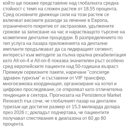
който ще покаже представяне над глобалната средна
стойност с темп на сложен растеж от 18,55 процента.
Сред основните движещи сили на този растеж се
включват високите разходи за лечение в Европа,
ограниченото покритие от застраховки, удължените
срокове за записване на час и нарастващото търсене на
козметични дентални процедури. В разпределението по
тип услуга на пазара приложенията на дентални
импланти продължават да са лидиращият сегмент;
интересът към методите за пълна орална рехабилитация
като
All-on-4
и
All-on-6
показва значителен ръст особено
сред европейските пациенти над 50-годишна възраст.
Премиум сервизните пакети, наричани
"concierge
здравен туризъм
"
и съставени от VIP трансфер,
многоезикова координация, организиране на хотел и
цифрово проследяване, се открояват като отличителна
тенденция в сектора. Прогнозата на
Persistence Market
Research
пък сочи, че глобалният пазар на дентален
туризъм ще достигне размер от 15,3 милиарда долара
през 2026 г.; докладът подчертава, че пациентите
получават спестявания в диапазона от 60 до 80
процента.