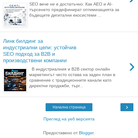
SEO вече не е достатъчно: Как AEO и AI-
търсенето предефинират оптимизацията за
бъдещите дигитални екосистеми ...
Линк билдинг за
индустриални цели: устойчив
SEO подход за B2B и
›
производствени компании
В индустриалния и B2B сектор онлайн
маркетингът често остава на заден план в
сравнение с традиционните канали като
директни продажби, търг...
›
Начална страница
Преглед на уеб версията
Предоставено от
Blogger
.