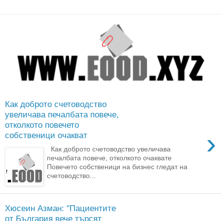
Как доброто счетоводство
увеличава печалбата повече,
отколкото повечето
›
собственици очакват
Как доброто счетоводство увеличава
печалбата повече, отколкото очаквате
Повечето собственици на бизнес гледат на
счетоводство...
Хюсеин Азман: "Пациентите
от България вече търсят