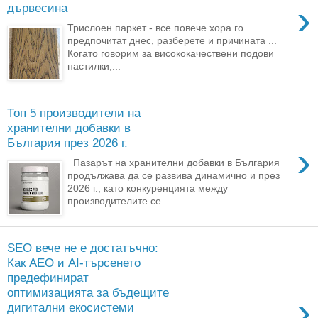
›
дървесина
Трислоен паркет - все повече хора го
предпочитат днес, разберете и причината ...
Когато говорим за висококачествени подови
настилки,...
Топ 5 производители на
хранителни добавки в
България през 2026 г.
›
Пазарът на хранителни добавки в България
продължава да се развива динамично и през
2026 г., като конкуренцията между
производителите се ...
SEO вече не е достатъчно:
Как AEO и AI-търсенето
предефинират
оптимизацията за бъдещите
›
дигитални екосистеми