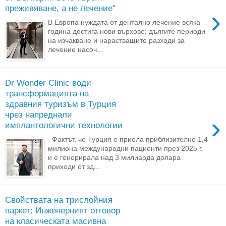
преживяване, а не лечение"
›
В Европа нуждата от дентално лечение всяка
година достига нови върхове; дългите периоди
на изчакване и нарастващите разходи за
лечение насоч...
Dr Wonder Clinic води
трансформацията на
здравния туризъм в Турция
чрез напреднали
›
имплантологични технологии
Фактът, че Турция е приела приблизително 1,4
милиона международни пациенти през 2025 г.
и е генерирала над 3 милиарда долара
приходи от зд...
Свойствата на трислойния
паркет: Инженерният отговор
на класическата масивна