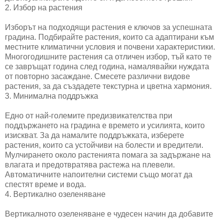
2. Избор на растения
Изборът на подходящи растения е ключов за успешната
градина. Подбирайте растения, които са адаптирани към
местните климатични условия и почвени характеристики.
Многогодишните растения са отличен избор, тъй като те
се завръщат година след година, намалявайки нуждата
от повторно засаждане. Смесете различни видове
растения, за да създадете текстурна и цветна хармония.
3. Минимална поддръжка
Едно от най-големите предизвикателства при
поддържането на градина е времето и усилията, които
изискват. За да намалите поддръжката, изберете
растения, които са устойчиви на болести и вредители.
Мулчирането около растенията помага за задържане на
влагата и предотвратява растежа на плевели.
Автоматичните напоителни системи също могат да
спестят време и вода.
4. Вертикално озеленяване
Вертикалното озеленяване е чудесен начин да добавите