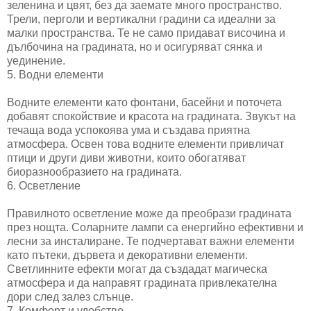
зеленина и цвят, без да заемате много пространство.
Трели, перголи и вертикални градини са идеални за
малки пространства. Те не само придават височина и
дълбочина на градината, но и осигуряват сянка и
уединение.
5. Водни елементи
Водните елементи като фонтани, басейни и поточета
добавят спокойствие и красота на градината. Звукът на
течаща вода успокоява ума и създава приятна
атмосфера. Освен това водните елементи привличат
птици и други диви животни, които обогатяват
биоразнообразието на градината.
6. Осветление
Правилното осветление може да преобрази градината
през нощта. Соларните лампи са енергийно ефективни и
лесни за инсталиране. Те подчертават важни елементи
като пътеки, дървета и декоративни елементи.
Светлинните ефекти могат да създадат магическа
атмосфера и да направят градината привлекателна
дори след залез слънце.
7. Комфорт и удобство