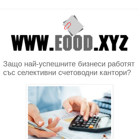
Защо най-успешните бизнеси работят
със селективни счетоводни кантори?