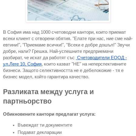
В София има над 1000 счетоводни кантори, които приемат
всеки клиент с отворени обятия. "Елате при нас, ние сме най-
евтини!", "Приемаме всички!", "Всеки е добре дошъл!" Звучи
добре, нали? Грешка. Най-успешните предприемачи
разбират, че искат да работят със
Счетоводители ЕООД -
ул.Леге 10, София
, които казват "НЕ" на неперспективните
бизнеси. Защото селективността не е дебелокожие - тя е
бизнес модел, който гарантира качество.
Разликата между услуга и
партньорство
Обикновените кантори предлагат услуга:
Въвеждат ти документите
Подават декларации