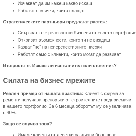
Изчакват да им кажеш какво искаш
Работят с всички, които плащат
Стратегическите партньори предлагат растеж:
Свързват те с релевантни бизнеси от своето портфоли
Откриват възможности, които ти не виждаш
Казват "не" на неперспективните насоки
Работят само с клиенти, които могат да развиват
Въпросът е: Искаш ли изпълнител или съветник?
Силата на бизнес мрежите
Реален пример от нашата практика:
Клиент с фирма за
ремонти получава препоръки от строителните предприемачи
в нашето портфолио. За 6 месеца оборотът му се увеличава
с 40%.
Защо се случва това?
Имаме клиенти от десетки различни браншове