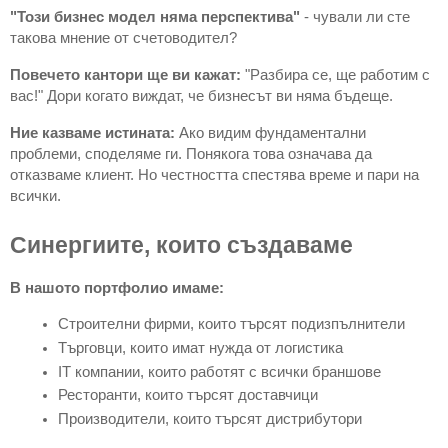
"Този бизнес модел няма перспектива"
- чували ли сте
такова мнение от счетоводител?
Повечето кантори ще ви кажат:
"Разбира се, ще работим с
вас!" Дори когато виждат, че бизнесът ви няма бъдеще.
Ние казваме истината:
Ако видим фундаментални
проблеми, споделяме ги. Понякога това означава да
отказваме клиент. Но честността спестява време и пари на
всички.
Синергиите, които създаваме
В нашото портфолио имаме:
Строителни фирми, които търсят подизпълнители
Търговци, които имат нужда от логистика
IT компании, които работят с всички браншове
Ресторанти, които търсят доставчици
Производители, които търсят дистрибутори