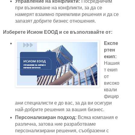
Управление на конфликти:
Посредничим
при възникване на конфликти, за да се
намерят взаимно приемливи решения и да се
запазят добрите бизнес отношения.
Изберете Исиом ЕООД и се възползвайте от:
Експе
ртен
екип:
Нашия
т екип
от
високо
квали
фицир
ани специалисти е до вас, за да ви осигури
най-добрите решения за вашия бизнес.
Персонализиран подход:
Всяка компания е
различна, затова ние разработваме
персонализирани решения, съобразени с