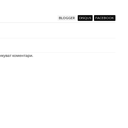
BLOGGER
DISQUS
FACEBOOK
икуват коментари.