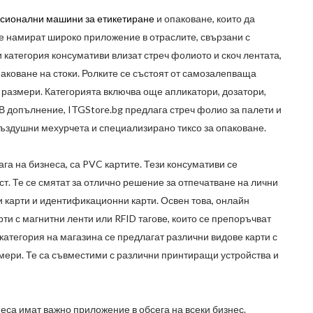
сионални машини за етикетиране
и опаковане, които да
е намират широко приложение в отраслите, свързани с
зи категория консумативи влизат стреч фолиото и скоч лентата,
аковане на стоки. Ролките се състоят от самозалепваща
и размери. Категорията включва още апликатори, дозатори,
. В допълнение,
ITGStore.bg
предлага стреч фолио за палети и
въздушни мехурчета и специализирано тиксо за опаковане.
га на бизнеса, са
PVC
картите. Тези консумативи се
ст. Те се смятат за отлично решение за отпечатване на лични
ки карти и идентификационни карти. Освен това, онлайн
ти с магнитни ленти или
RFID
тагове, които се препоръчват
 категория на магазина се предлагат различни видове карти с
мери. Те са съвместими с различни принтиращи устройства и
еса имат важно приложение в обсега на всеки бизнес.