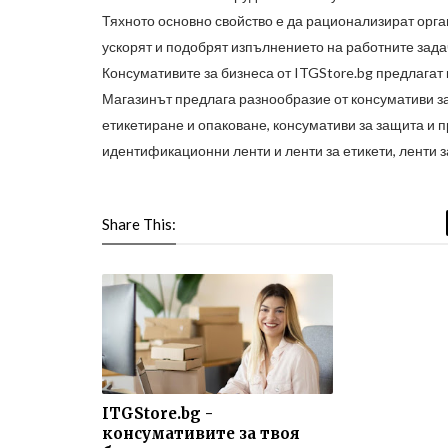
Тяхното основно свойство е да рационализират орга
ускорят и подобрят изпълнението на работните зада
Консумативите за бизнеса от
ITGStore.bg
предлагат 
Магазинът предлага разнообразие от консумативи за
етикетиране и опаковане, консумативи за защита и п
идентификационни ленти и ленти за етикети, ленти з
Share This:
ITGStore.bg -
консумативите за твоя