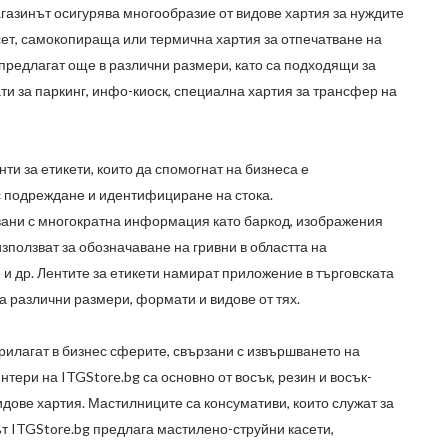
агазинът осигурява многообразие от видове хартия за нуждите
сет, самокопираща или термична хартия за отпечатване на
 предлагат още в различни размери, като са подходящи за
ти за паркинг, инфо-киоск, специална хартия за трансфер на
и за етикети, които да спомогнат на бизнеса е
с подреждане и идентифициране на стока.
вани с многократна информация като баркод, изображения
 използват за обозначаване на гривни в областта на
и др. Лентите за етикети намират приложение в търговската
 различни размери, формати и видове от тях.
рилагат в бизнес сферите, свързани с извършването на
интери на
ITGStore.bg
са основно от восък, резин и восък-
идове хартия. Мастилниците са консумативи, които служат за
ът
ITGStore.bg
предлага мастилено-струйни касети,