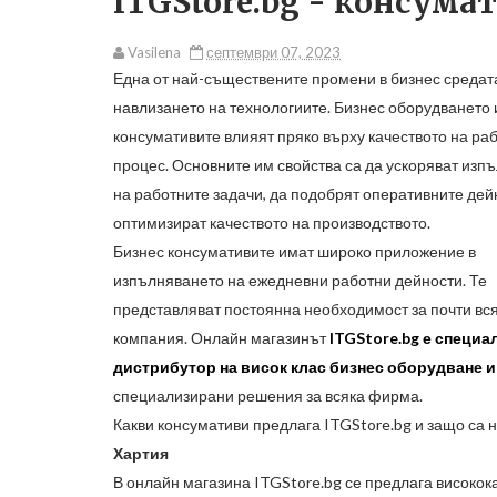
ITGStore.bg - консумат
Vasilena
септември 07, 2023
Една от най-съществените промени в бизнес средат
навлизането на технологиите. Бизнес оборудването 
консумативите влияят пряко върху качеството на ра
процес. Основните им свойства са да ускоряват изп
на работните задачи, да подобрят оперативните дей
оптимизират качеството на производството.
Бизнес консумативите имат широко приложение в
изпълняването на ежедневни работни дейности. Те
представляват постоянна необходимост за почти вс
компания. Онлайн магазинът
ITGStore.bg
е специа
дистрибутор на висок клас бизнес оборудване 
специализирани решения за всяка фирма.
Какви консумативи предлага
ITGStore.bg
и защо са 
Хартия
В онлайн магазина
ITGStore.bg
се предлага високока