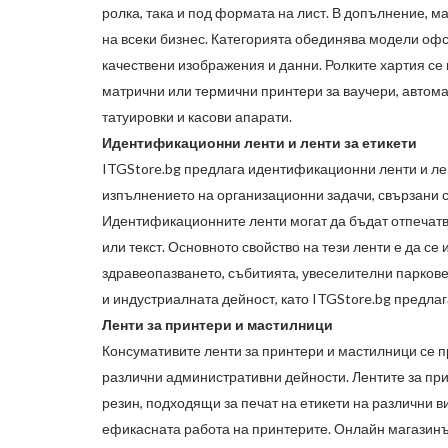
ролка, така и под формата на лист. В допълнение, м
на всеки бизнес. Категорията обединява модели оф
качествени изображения и данни. Ролките хартия се
матрични или термични принтери за ваучери, автома
татуировки и касови апарати.
Идентификационни ленти и ленти за етикети
ITGStore.bg
предлага идентификационни ленти и лент
изпълнението на организационни задачи, свързани 
Идентификационните ленти могат да бъдат отпечат
или текст. Основното свойство на тези ленти е да се
здравеопазването, събитията, увеселителни паркове 
и индустриалната дейност, като
ITGStore.bg
предлага
Ленти за принтери и мастилници
Консумативите ленти за принтери и мастилници се п
различни административни дейности. Лентите за пр
резин, подходящи за печат на етикети на различни в
ефикасната работа на принтерите. Онлайн магазин