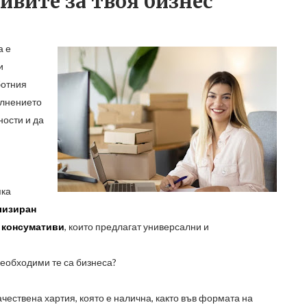
ивите за твоя бизнес
а е
и
ботния
ълнението
ности и да
яка
лизиран
и консумативи
, които предлагат универсални и
необходими те са бизнеса?
чествена хартия, която е налична, както във формата на