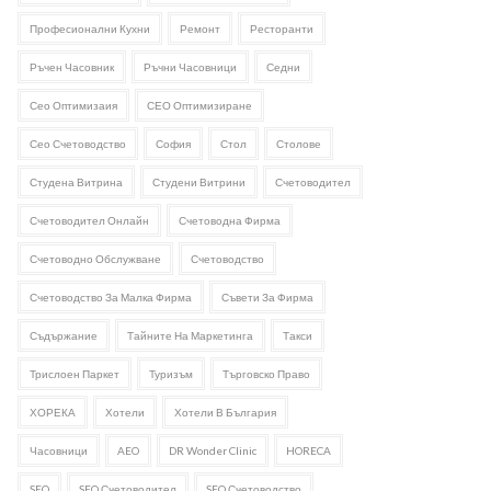
Професионални Кухни
Ремонт
Ресторанти
Ръчен Часовник
Ръчни Часовници
Седни
Сео Оптимизаия
СЕО Оптимизиране
Сео Счетоводство
София
Стол
Столове
Студена Витрина
Студени Витрини
Счетоводител
Счетоводител Онлайн
Счетоводна Фирма
Счетоводно Обслужване
Счетоводство
Счетоводство За Малка Фирма
Съвети За Фирма
Съдържание
Тайните На Маркетинга
Такси
Трислоен Паркет
Туризъм
Търговско Право
ХОРЕКА
Хотели
Хотели В България
Часовници
AEO
DR Wonder Clinic
HORECA
SEO
SEO Счетоводител
SEO Счетоводство