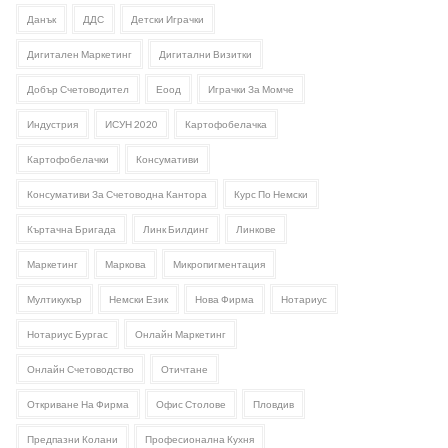
Данък
ДДС
Детски Играчки
Дигитален Маркетинг
Дигитални Визитки
Добър Счетоводител
Еоод
Играчки За Момче
Индустрия
ИСУН 2020
Картофобелачка
Картофобелачки
Консумативи
Консумативи За Счетоводна Кантора
Курс По Немски
Къртачна Бригада
Линк Билдинг
Линкове
Маркетинг
Маркова
Микропигментация
Мултикукър
Немски Език
Нова Фирма
Нотариус
Нотариус Бургас
Онлайн Маркетинг
Онлайн Счетоводство
Отичтане
Откриване На Фирма
Офис Столове
Пловдив
Предпазни Колани
Професионална Кухня