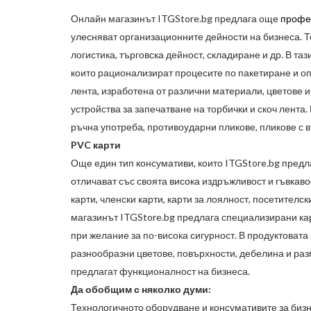
Онлайн магазинът
ITGStore.bg
предлага още
профе
улесняват организационните дейности на бизнеса. Т
логистика, търговска дейност, складиране и др. В та
които рационализират процесите по пакетиране и оп
лента, изработена от различни материали, цветове 
устройства за запечатване на торбички и скоч лента
ръчна употреба, противоударни пликове, пликове с 
PVC
карти
Още един тип консумативи, които
ITGStore.bg
предла
отличават със своята висока издръжливост и гъвкаво
карти, членски карти, карти за лоялност, посетителс
магазинът
ITGStore.bg
предлага специализирани кар
при желание за по-висока сигурност. В продуктовата
разнообразни цветове, повърхности, дебелина и раз
предлагат функционалност на бизнеса.
Да обобщим с няколко думи:
Технологичното оборудване и консумативите за бизн