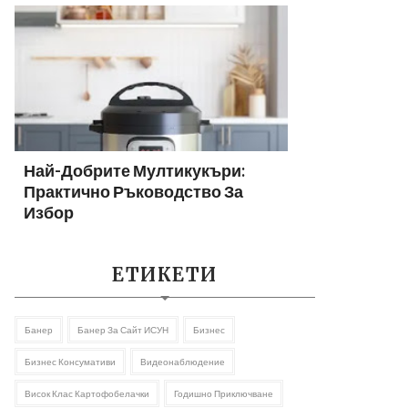
Най-Добрите Мултикукъри:
Практично Ръководство За
Избор
ЕТИКЕТИ
Банер
Банер За Сайт ИСУН
Бизнес
Бизнес Консумативи
Видеонаблюдение
Висок Клас Картофобелачки
Годишно Приключване