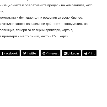
низационните и оперативните процеси на компаниите, като
чи.
компактни и функционални решения за всеки бизнес.
 изпълняването на различни дейности – консумативи за
ревенция, тонери за лазерни принтери, хартия,
а принтери и мастилници, както и
PVC
карти.
Facebook
Twitter
Pinterest
Linkedin
Print