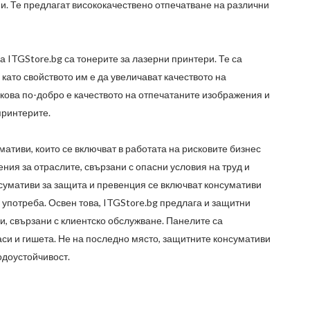
и. Те предлагат висококачествено отпечатване на различни
на
ITGStore.bg
са тонерите за лазерни принтери. Те са
като свойството им е да увеличават качеството на
лкова по-добро е качеството на отпечатаните изображения и
принтерите.
ативи, които се включват в работата на рисковите бизнес
ния за отраслите, свързани с опасни условия на труд и
нсумативи за защита и превенция се включват консумативи
 употреба. Освен това,
ITGStore.bg
предлага и защитни
и, свързани с клиентско обслужване. Панелите са
си и гишета. Не на последно място, защитните консумативи
одоустойчивост.