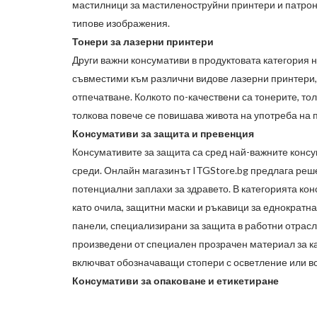
мастилници за мастиленоструйни принтери и патрон
типове изображения.
Тонери за лазерни принтери
Други важни консумативи в продуктовата категория 
съвместими към различни видове лазерни принтери, 
отпечатване. Колкото по-качествени са тонерите, то
толкова повече се повишава живота на употреба на 
Консумативи за защита и превенция
Консумативите за защита са сред най-важните консум
среди. Онлайн магазинът
ITGStore.bg
предлага реше
потенциални заплахи за здравето. В категорията ко
като очила, защитни маски и ръкавици за еднократна
панели, специализирани за защита в работни отрасл
произведени от специален прозрачен материал за ка
включват обозначаващи стопери с осветление или в
Консумативи за опаковане и етикетиране