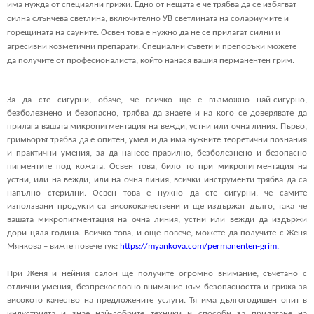
има нужда от специални грижи. Едно от нещата е че трябва да се избягват 
силна слънчева светлина, включително УВ светлината на солариумите и 
горещината на сауните. Освен това е нужно да не се прилагат силни и 
агресивни козметични препарати. Специални съвети и препоръки можете 
да получите от професионалиста, който нанася вашия перманентен грим.
За да сте сигурни, обаче, че всичко ще е възможно най-сигурно, 
безболезнено и безопасно, трябва да знаете и на кого се доверявате да 
прилага вашата микропигментация на вежди, устни или очна линия. Първо, 
гримьорът трябва да е опитен, умел и да има нужните теоретични познания 
и практични умения, за да нанесе правилно, безболезнено и безопасно 
пигментите под кожата. Освен това, било то при микропигментация на 
устни, или на вежди, или на очна линия, всички инструменти трябва да са 
напълно стерилни. Освен това е нужно да сте сигурни, че самите 
използвани продукти са висококачествени и ще издържат дълго, така че 
вашата микропигментация на очна линия, устни или вежди да издържи 
дори цяла година. Всичко това, и още повече, можете да получите с Женя 
Мянкова – вижте повече тук: 
https://myankova.com/permanenten-grim.
При Женя и нейния салон ще получите огромно внимание, съчетано с 
отлични умения, безпрекословно внимание към безопасността и грижа за 
високото качество на предложените услуги. Тя има дългогодишен опит в 
индустрията и знае най-добрите техники и способи за прилагане на 