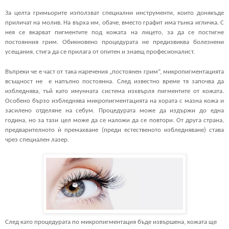
За целта гримьорите използват специални инструменти, които донякъде 
приличат на молив. На върха им, обаче, вместо графит има тънка игличка. С 
нея се вкарват пигментите под кожата на лицето, за да се постигне 
постоянния грим. Обикновено процедурата не предизвиква болезнени 
усещания, стига да се прилага от опитен и знаещ професионалист.
Въпреки че е част от така наречения „постоянен грим“, микропигментацията 
всъщност не  е напълно постоянна. След известно време тя започва да 
избледнява, тъй като имунната система изхвърля пигментите от кожата. 
Особено бързо избледнява микропигментацията на хората с мазна кожа и 
засилено отделяне на себум. Процедурата може да издържи до една 
година, но за тази цел може да се наложи да се повтори. От друга страна, 
предварителното ѝ премахване (преди естественото избледняване) става 
чрез специален лазер.
След като процедурата по микропигментация бъде извършена, кожата ще 