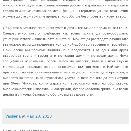
микропигментация, като същевременно работи с първокласни материали и 
спазва всички изисквания за дезинфекция и стерилизация. По този начин 
можете да сте сигурни, че процесът на работа е безопасен и сигурен за вас.
Обърнете внимание, че съществуват и други техники за перманентен грим. 
Следователно, когато подбирате как точно искате да разнообразите, 
усъвършенствате и акцентирате лицето си, можете да разгледате различните 
възможности, за да прецените кои са най-добри за търсения от вас ефект. 
Обикновено микропигментацията не е предпочитана от една или друга 
възрастова група – търсят я и по-млади дами, и по-зрели жени. Няма 
специфични изисквания, освен липса на алергии, като в някои случаи 
можете и да направите тест за поносимост към пигментите. Най-важното 
при избор на микропигментация и на специалист, който да я приложи, е 
високото качество на осигуряваната услуга. В него можете да сте сигурни 
при Женя Мянкова, която държи на първокласно ниво на обслужване, 
висококачествени използвани материали, безпрекословна грижа към всеки 
детайл и сигурна, безопасна обстановка за здравето ви.
Vasilena
at
май 29, 2023