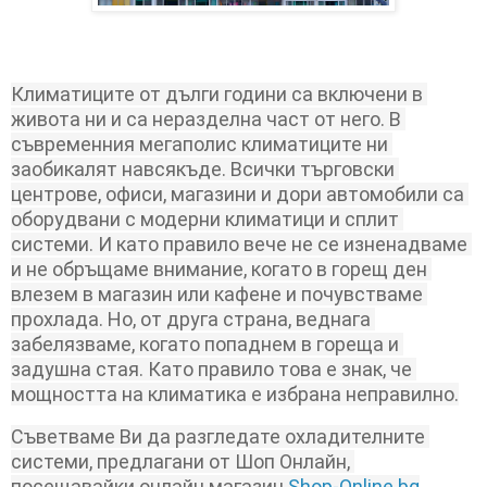
Климатиците от дълги години са включени в 
живота ни и са неразделна част от него. В 
съвременния мегаполис климатиците ни 
заобикалят навсякъде. Всички търговски 
центрове, офиси, магазини и дори автомобили са 
оборудвани с модерни климатици и сплит 
системи. И като правило вече не се изненадваме 
и не обръщаме внимание, когато в горещ ден 
влезем в магазин или кафене и почувстваме 
прохлада. Но, от друга страна, веднага 
забелязваме, когато попаднем в гореща и 
задушна стая. Като правило това е знак, че 
мощността на климатика е избрана неправилно.
Съветваме Ви да разгледате охладителните 
системи, предлагани от Шоп Онлайн, 
посещавайки онлайн магазин 
Shop-Online.bg