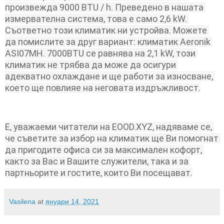
произвежда 9000 BTU / h. Преведено в нашата 
измервателна система, това е само 2,6 kW. 
Съответно този климатик ни устройва. Можете 
да помислите за друг вариант: климатик Aeronik 
ASI07MH. 7000BTU се равнява на 2,1 kW, този 
климатик не трябва да може да осигури 
адекватно охлаждане и ще работи за износване, 
което ще повлияе на неговата издръжливост.
Е, уважаеми читатели на EOOD.XYZ, надяваме се, 
че съветите за избор на климатик ще Ви помогнат 
да пригодите офиса си за максимален кофорт, 
както за Вас и Вашите служители, така и за 
партньорите и гостите, които Ви посещават.
Vasilena
at
януари 14, 2021